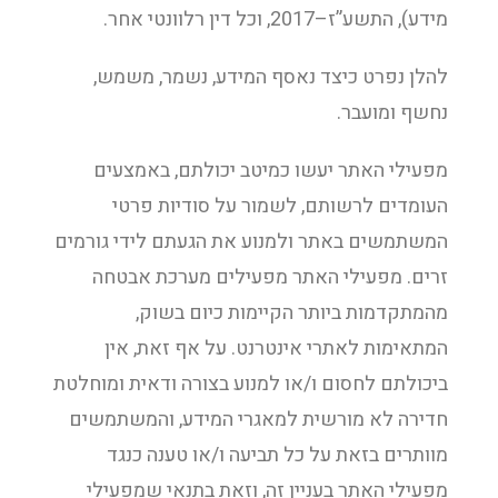
מידע), התשע”ז–2017, וכל דין רלוונטי אחר.
להלן נפרט כיצד נאסף המידע, נשמר, משמש,
נחשף ומועבר.
מפעילי האתר יעשו כמיטב יכולתם, באמצעים
העומדים לרשותם, לשמור על סודיות פרטי
המשתמשים באתר ולמנוע את הגעתם לידי גורמים
זרים. מפעילי האתר מפעילים מערכת אבטחה
מהמתקדמות ביותר הקיימות כיום בשוק,
המתאימות לאתרי אינטרנט. על אף זאת, אין
ביכולתם לחסום ו/או למנוע בצורה ודאית ומוחלטת
חדירה לא מורשית למאגרי המידע, והמשתמשים
מוותרים בזאת על כל תביעה ו/או טענה כנגד
מפעילי האתר בעניין זה, וזאת בתנאי שמפעילי