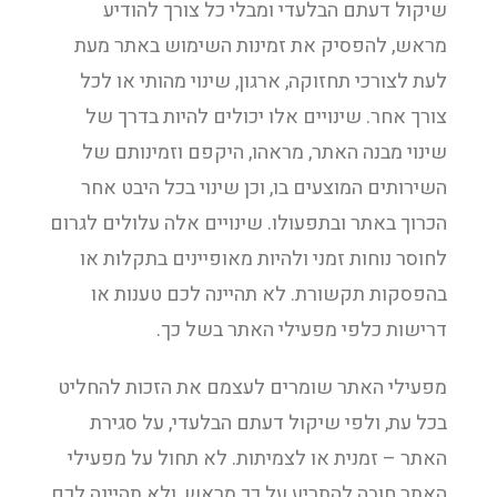
שיקול דעתם הבלעדי ומבלי כל צורך להודיע
מראש, להפסיק את זמינות השימוש באתר מעת
לעת לצורכי תחזוקה, ארגון, שינוי מהותי או לכל
צורך אחר. שינויים אלו יכולים להיות בדרך של
שינוי מבנה האתר, מראהו, היקפם וזמינותם של
השירותים המוצעים בו, וכן שינוי בכל היבט אחר
הכרוך באתר ובתפעולו. שינויים אלה עלולים לגרום
לחוסר נוחות זמני ולהיות מאופיינים בתקלות או
בהפסקות תקשורת. לא תהיינה לכם טענות או
דרישות כלפי מפעילי האתר בשל כך.
מפעילי האתר שומרים לעצמם את הזכות להחליט
בכל עת, ולפי שיקול דעתם הבלעדי, על סגירת
האתר – זמנית או לצמיתות. לא תחול על מפעילי
האתר חובה להתריע על כך מראש, ולא תהיינה לכם